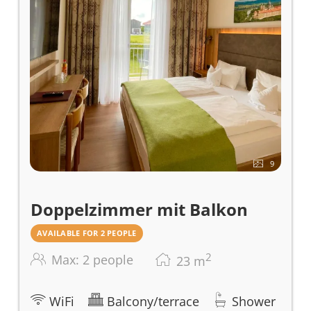
einen Haartrockner, einen Safe, ein Radio,
frische Handtücher und eine eigene
Toilette zusätzlich erhöht. Unsere Zimmer
sind Nichtraucherzimmer, um eine
saubere und frische Umgebung zu
gewährleisten.
9
Doppelzimmer mit Balkon
AVAILABLE FOR 2 PEOPLE
2
Max: 2 people
23
m
WiFi
Balcony/terrace
Shower