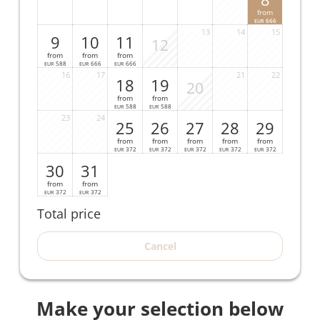
from
666
EUR
13
14
15
9
10
11
12
from
from
from
588
666
666
EUR
EUR
EUR
16
17
21
22
18
19
20
from
from
588
588
EUR
EUR
23
24
25
26
27
28
29
from
from
from
from
from
372
372
372
372
372
EUR
EUR
EUR
EUR
EUR
30
31
from
from
372
372
EUR
EUR
Total price
Cancel
Make your selection below