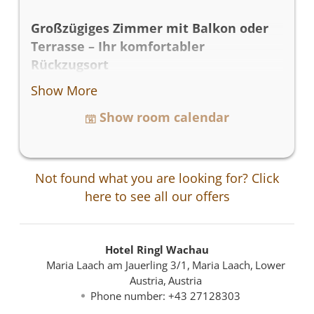
Großzügiges Zimmer mit Balkon oder
Terrasse – Ihr komfortabler
Rückzugsort
Show More
Genießen Sie in diesem 35 m² großen
Zimmer mit einem komfortablen
Show room calendar
Doppelbett entspannte Stunden. Das
Zimmer verfügt über einen eigenen
Balkon oder eine Terrasse, wo Sie die
Not found what you are looking for? Click
frische Luft genießen können. Zur
here to see all our offers
Ausstattung gehören außerdem
kostenfreies WLAN, ein Fernseher, ein
Safe, ein Radio und ein Haartrockner. Das
Hotel Ringl Wachau
Badezimmer ist mit einer Dusche,
Maria Laach am Jauerling 3/1
Maria Laach
Lower
Handtüchern und einer Toilette
Austria
Austria
ausgestattet.
Phone number
:
+43 27128303