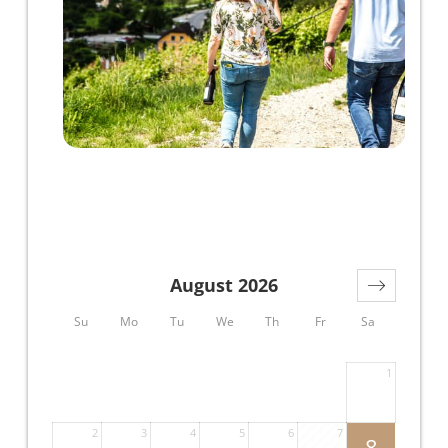
August 2026
Su
Mo
Tu
We
Th
Fr
Sa
1
2
3
4
5
6
7
8