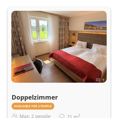
9
Doppelzimmer
AVAILABLE FOR 2 PEOPLE
2
Max: 2 people
21
m