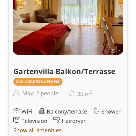
Nichtraucherzimmer bietet Ihnen auf 23
m² den perfekten Rückzugsort.
7
Gartenvilla Balkon/Terrasse
AVAILABLE FOR 2 PEOPLE
2
Max: 2 people
35
m
WiFi
Balcony/terrace
Shower
Television
Hairdryer
Show all amenities