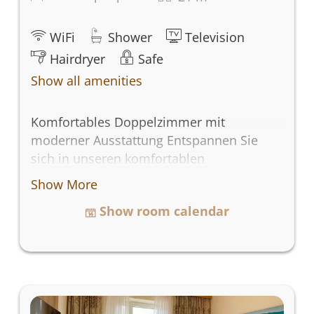
WiFi
Shower
Television
Hairdryer
Safe
Show all amenities
Komfortables Doppelzimmer mit
moderner Ausstattung Entspannen Sie
sich in unseren komfortablen
Doppelzimmern, die mit modernen
Show More
Annehmlichkeiten ausgestattet sind. Jedes
Show room calendar
Zimmer verfügt über ein gemütliches
Doppelbett für einen erholsamen Schlaf.
Bleiben Sie mit unserem kostenlosen
WLAN in Verbindung und genießen Sie
Unterhaltung auf dem Fernseher. Ihr
Komfort wird durch Annehmlichkeiten wie