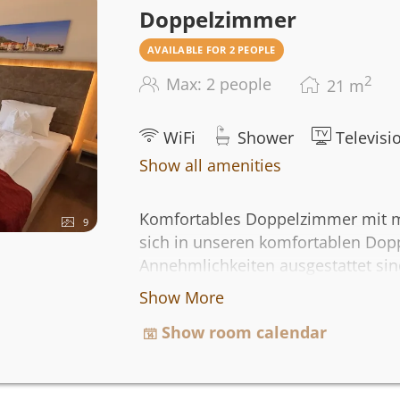
Doppelzimmer
AVAILABLE FOR 2 PEOPLE
2
Max: 2 people
21
m
WiFi
Shower
Televisi
Show all amenities
Komfortables Doppelzimmer mit m
9
sich in unseren komfortablen Do
Annehmlichkeiten ausgestattet sin
gemütliches Doppelbett für einen 
Show More
unserem kostenlosen WLAN in Ver
Show room calendar
auf dem Fernseher. Ihr Komfort w
Haartrockner, einen Safe, ein Radi
Toilette zusätzlich erhöht. Unser