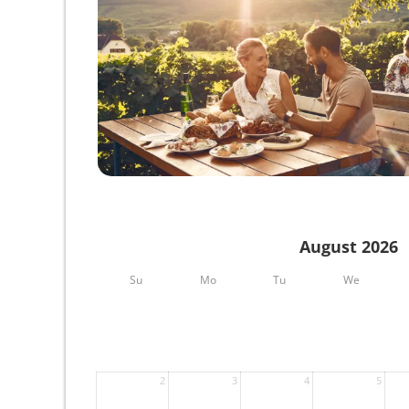
August 2026
Su
Mo
Tu
We
2
3
4
5