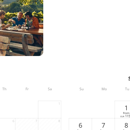
Th
Fr
Sa
Su
Mo
Tu
1
1
from
11
EUR
6
7
8
6
7
8