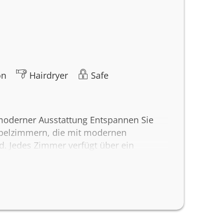
on
Hairdryer
Safe
oderner Ausstattung Entspannen Sie
ppelzimmern, die mit modernen
d. Jedes Zimmer verfügt über ein
erholsamen Schlaf. Bleiben Sie mit
bindung und genießen Sie Unterhaltung
ird durch Annehmlichkeiten wie einen
o, frische Handtücher und eine eigene
e Zimmer sind Nichtraucherzimmer, um