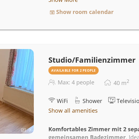
Doppelbett entspannte Stunden. D
Balkon oder eine Terrasse, wo Sie 
Show room calendar
Ausstattung gehören außerdem kos
Safe, ein Radio und ein Haartrock
Dusche, Handtüchern und einer Toi
Studio/Familienzimmer
AVAILABLE FOR 2 PEOPLE
2
Max: 4 people
40
m
WiFi
Shower
Televisi
Show all amenities
Komfortables Zimmer mit 2 sep
7
gemeinsamen Badezimmer
. Ide