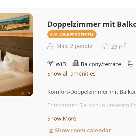
eine saubere und frische Umgebun
Doppelzimmer mit Balk
AVAILABLE FOR 2 PEOPLE
2
Max: 2 people
23
m
WiFi
Balcony/terrace
Show all amenities
Komfort-Doppelzimmer mit Balkon
9
Entspannen Sie sich in unserem k
mit einem gemütlichen Doppelbett
Show More
Genießen Sie die frische Luft und 
Das Zimmer verfügt über moderne
Show room calendar