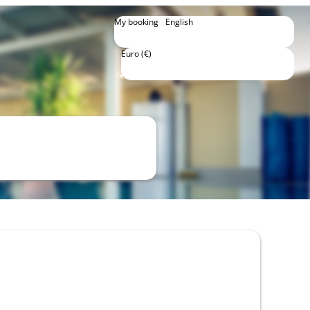
My booking
English
English
Deutsch
Euro (€)
Avg price per person per night