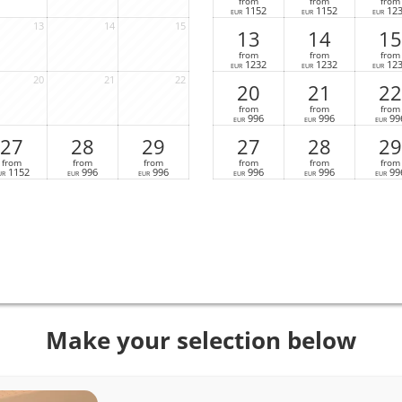
from
from
from
1152
1152
12
EUR
EUR
EUR
13
14
15
13
14
15
from
from
from
1232
1232
12
EUR
EUR
EUR
20
21
22
20
21
22
from
from
from
996
996
99
EUR
EUR
EUR
27
28
29
27
28
29
from
from
from
from
from
from
1152
996
996
996
996
99
UR
EUR
EUR
EUR
EUR
EUR
Make your selection below