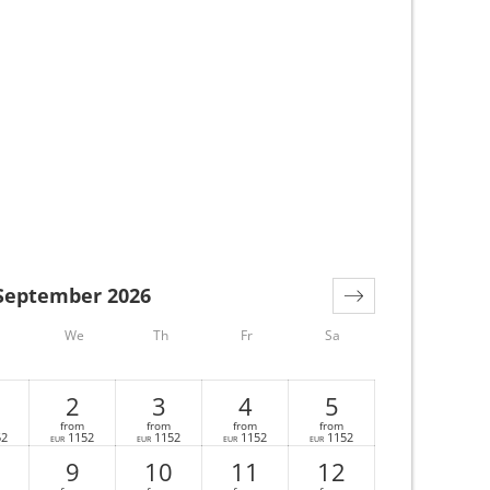
September 2026
We
Th
Fr
Sa
2
3
4
5
from
from
from
from
52
1152
1152
1152
1152
EUR
EUR
EUR
EUR
9
10
11
12