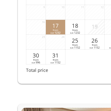
9
10
11
12
16
17
18
19
from
from
1232
1232
EUR
EUR
23
24
25
26
from
from
1152
1152
EUR
EUR
E
30
31
from
from
996
1152
EUR
EUR
Total price