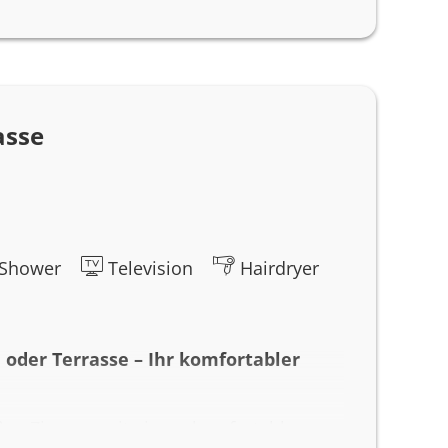
dezimmer mit Dusche, Haartrockner und
t ebenfalls vorhanden. Dieses
uf 23 m² den perfekten Rückzugsort.
asse
Shower
Television
Hairdryer
oder Terrasse – Ihr komfortabler
oßen Zimmer mit einem komfortablen