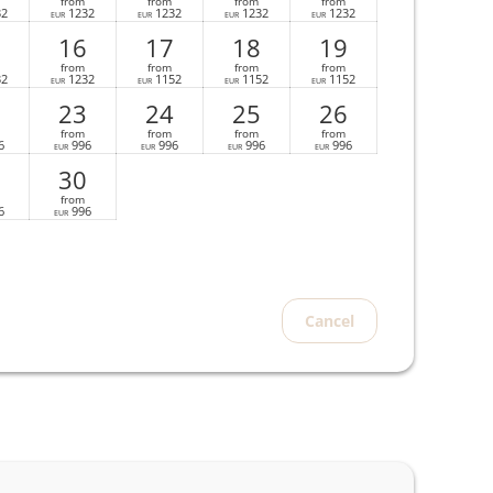
from
from
from
from
32
1232
1232
1232
1232
EUR
EUR
EUR
EUR
16
17
18
19
from
from
from
from
32
1232
1152
1152
1152
EUR
EUR
EUR
EUR
23
24
25
26
from
from
from
from
6
996
996
996
996
EUR
EUR
EUR
EUR
30
from
6
996
EUR
Cancel