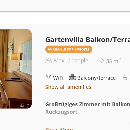
Fernseher, einen Safe und ein Ba
frischen Handtüchern. Ein Radio is
Nichtraucherzimmer bietet Ihnen a
Gartenvilla Balkon/Terr
AVAILABLE FOR 2 PEOPLE
2
Max: 2 people
35
m
WiFi
Balcony/terrace
Show all amenities
Großzügiges Zimmer mit Balkon 
7
Rückzugsort
Genießen Sie in diesem 35 m² gr
Show More